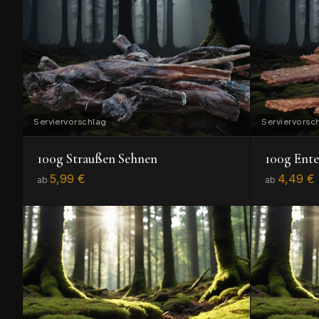
100g Straußen Sehnen
100g Ente
5,99 €
4,49 €
ab
ab