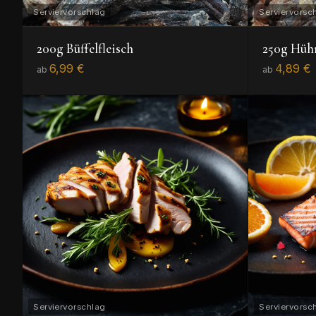
200g Büffelfleisch
250g Hüh
6,99 €
4,89 €
ab
ab