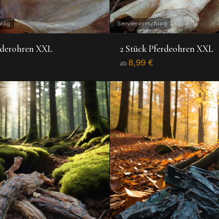
nderohren XXL
2 Stück Pferdeohren XXL
8,99 €
ab