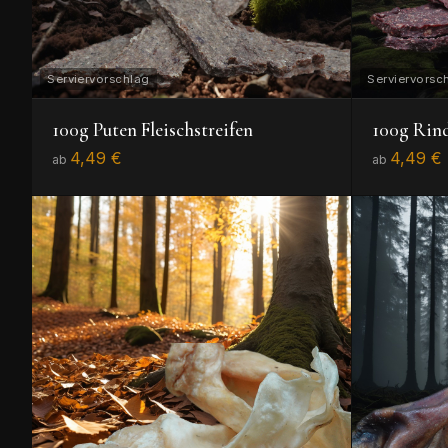
100g Puten Fleischstreifen
100g Rind
4,49 €
4,49 €
ab
ab