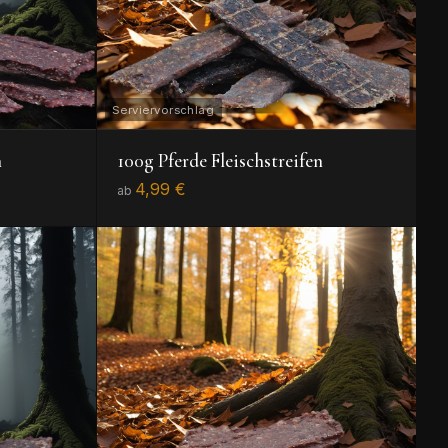
n
100g Pferde Fleischstreifen
4,99 €
ab