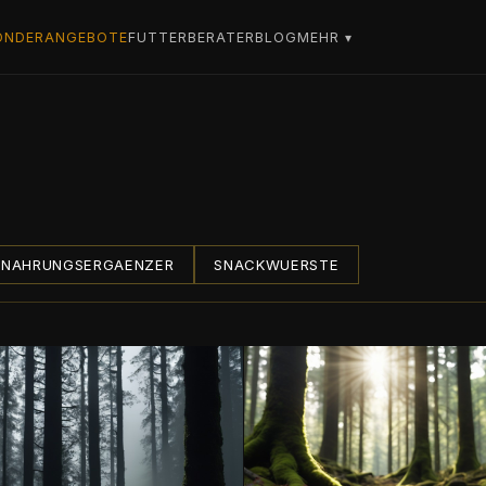
ONDERANGEBOTE
FUTTERBERATER
BLOG
MEHR ▾
NAHRUNGSERGAENZER
SNACKWUERSTE