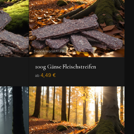
100g Gänse Fleischstreifen
4,49 €
ab