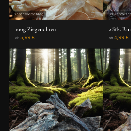
100g Ziegenohren
2 Stk. Ri
5,99 €
4,99 €
ab
ab