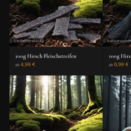
100g Hirsch Fleischstreifen
100g Hir
4,99 €
6,99 €
ab
ab