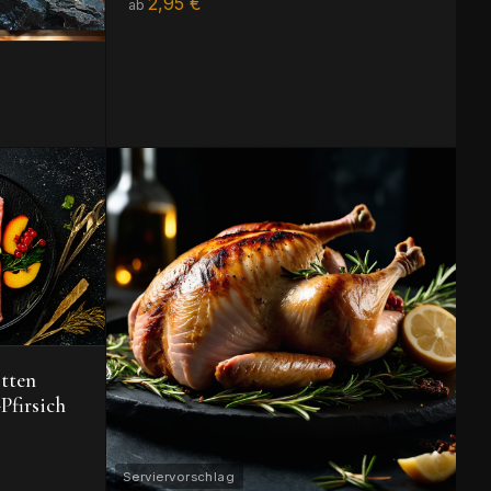
2,95 €
ab
otten
Pfirsich