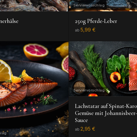
nerhälse
250g Pferde-Leber
5,99 €
ab
Lachstatar auf Spinat-Kar
Gemüse mit Johannisbeer-
Sauce
2,95 €
ab