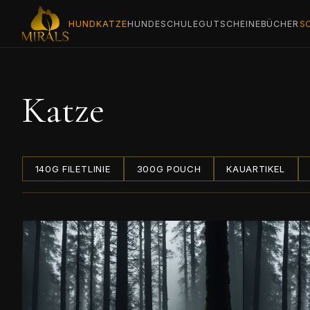
KATZE
HUND
HUNDESCHULE
GUTSCHEINE
BÜCHER
S
Katze
140G FILETLINIE
300G POUCH
KAUARTIKEL