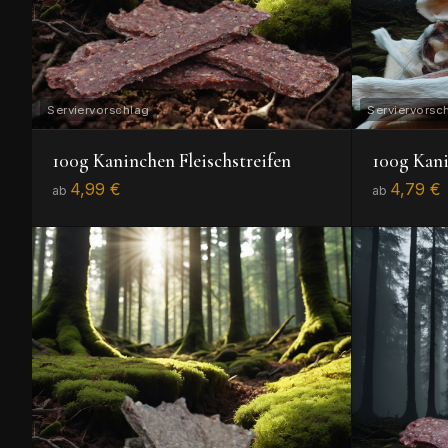
100g Kaninchen Fleischstreifen
100g Kani
4,99 €
4,79 €
ab
ab