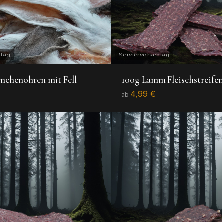
nchenohren mit Fell
100g Lamm Fleischstreife
4,99 €
ab