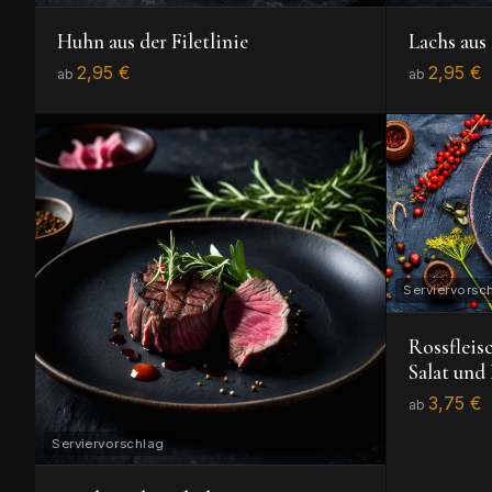
Huhn aus der Filetlinie
Lachs aus 
2,95 €
2,95 €
ab
ab
Rossfleis
Salat un
3,75 €
ab