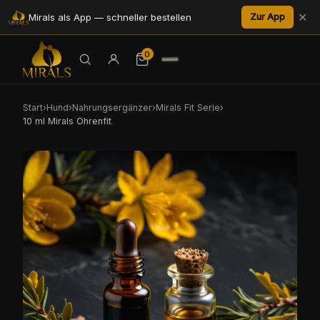
✕
Mirals als App — schneller bestellen
Zur App
0
Start
›
Hund
›
Nahrungsergänzer
›
Mirals Fit Serie
›
10 ml Mirals Ohrenfit