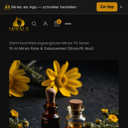
✕
Mirals als App — schneller bestellen
Zur App
0
Start
›
Hund
›
Nahrungsergänzer
›
Mirals Fit Serie
›
10 ml Mirals Ruhe & Gelassenheit (Stressfit Akut)