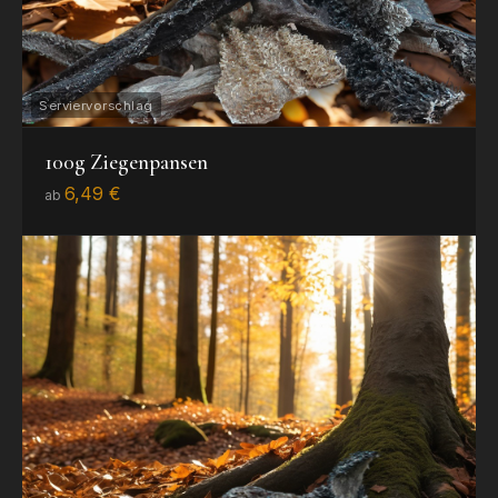
100g Ziegenpansen
6,49 €
ab