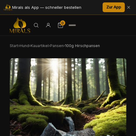
✕
Mirals als App — schneller bestellen
Zur App
0
Start
›
Hund
›
Kauartikel
›
Pansen
›
100g Hirschpansen