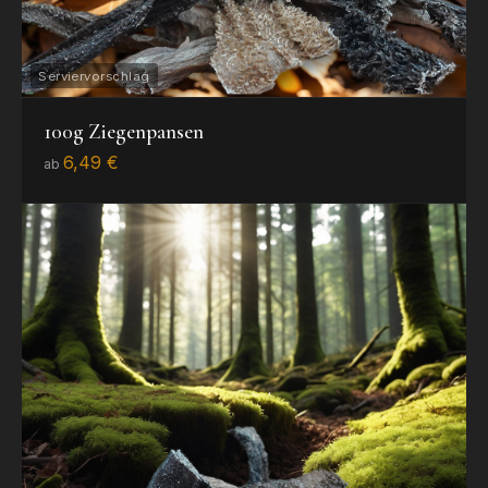
100g Ziegenpansen
6,49 €
ab