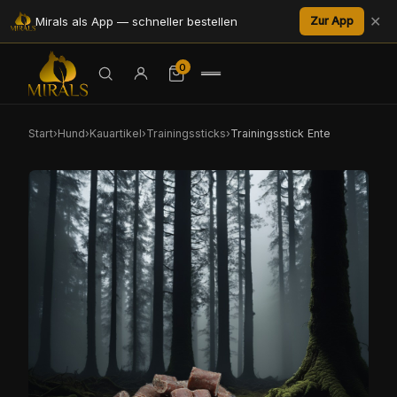
✕
Mirals als App — schneller bestellen
Zur App
0
Start
›
Hund
›
Kauartikel
›
Trainingssticks
›
Trainingsstick Ente