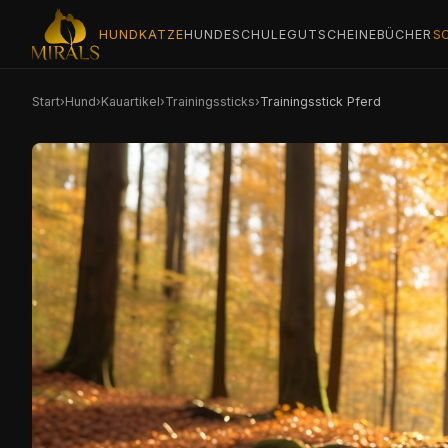
KATZE
HUND
HUNDESCHULE
GUTSCHEINE
BÜCHER
S
Start
›
Hund
›
Kauartikel
›
Trainingssticks
›
Trainingsstick Pferd