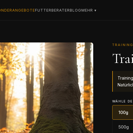
ONDERANGEBOTE
FUTTERBERATER
BLOG
MEHR ▾
TRAININ
Tra
Training
Natürli
WÄHLE DE
100g
500g