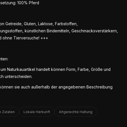
etzung: 100% Pferd
on Getreide, Gluten, Laktose, Farbstoffen,
ungsstoffen, künstlichen Bindemitteln, Geschmacksverstärkern,
d ohne Tierversuche! +++
hten:
 um Naturkauartikel handelt können Form, Farbe, Größe und
ch unterscheiden.
 können sie auch außerhalb der angegebenen Beschreibung
e Zutaten
Lokale Herkunft
Artgerechte Haltung