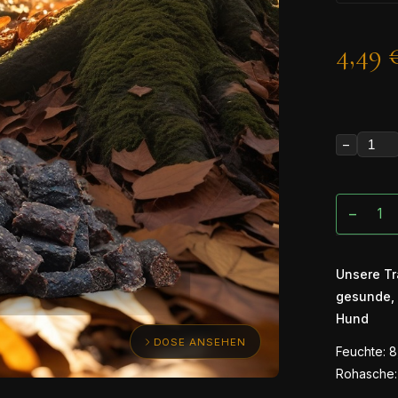
4,49 
−
−
Unsere Tr
gesunde, 
Hund
DOSE ANSEHEN
Feuchte: 8
Rohasche: