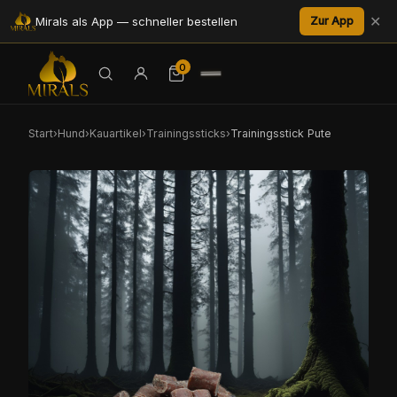
✕
Mirals als App — schneller bestellen
Zur App
0
Start
›
Hund
›
Kauartikel
›
Trainingssticks
›
Trainingsstick Pute