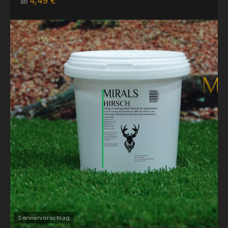
4,49 €
ab