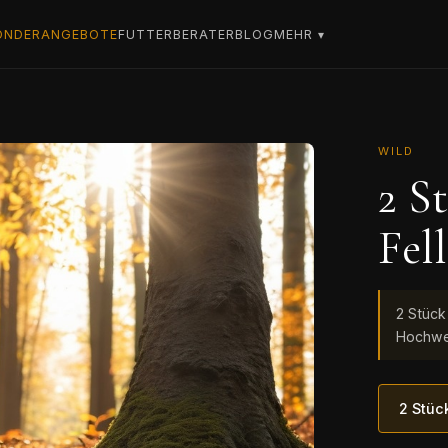
ONDERANGEBOTE
FUTTERBERATER
BLOG
MEHR ▾
WILD
2 S
Fell
2 Stück 
Hochwer
2 Stüc