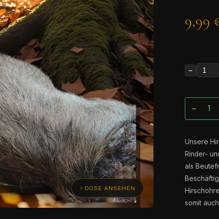
9,99 
−
−
Unsere Hir
Rinder- u
als Beutef
Beschäftigu
DOSE ANSEHEN
Hirschohre
somit auch