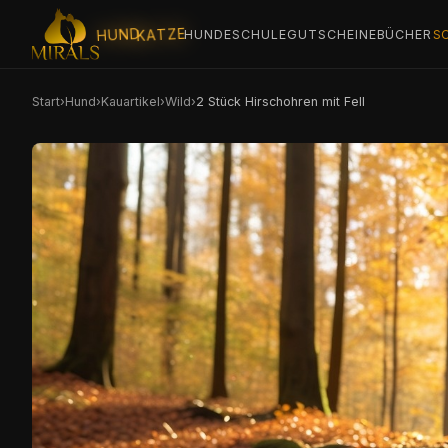
KATZE
HUND
HUNDESCHULE
GUTSCHEINE
BÜCHER
S
Start
›
Hund
›
Kauartikel
›
Wild
›
2 Stück Hirschohren mit Fell