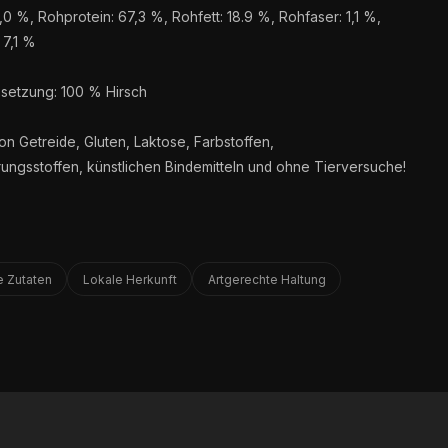
,0 %, Rohprotein: 67,3 %, Rohfett: 18.9 %, Rohfaser: 1,1 %,
 7,1 %
etzung: 100 % Hirsch
on Getreide, Gluten, Laktose, Farbstoffen,
ungsstoffen, künstlichen Bindemitteln und ohne Tierversuche!
e Zutaten
Lokale Herkunft
Artgerechte Haltung