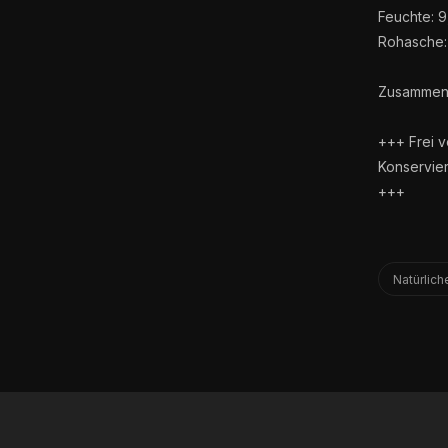
Feuchte: 9
Rohasche:
Zusammens
+++ Frei v
Konservier
+++
Natürlich