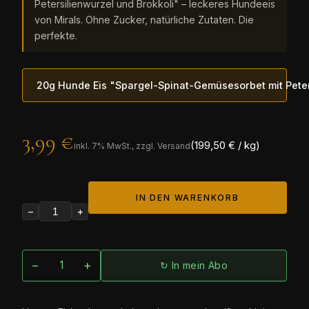
Petersilienwurzel und Brokkoli" – leckeres Hundeeis
von Mirals. Ohne Zucker, natürliche Zutaten. Die
perfekte.
20g Hunde Eis "Spargel-Spinat-Gemüsesorbet mit Peter
3,99 €
(199,50 € / kg)
inkl.
7
% MwSt., zzgl. Versand
IN DEN WARENKORB
−
+
−
+
↻ In mein Abo