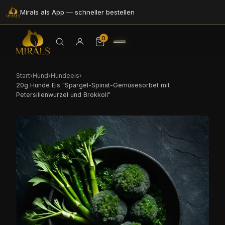
Mirals als App — schneller bestellen
0
Start
›
Hund
›
Hundeeis
›
20g Hunde Eis "Spargel-Spinat-Gemüsesorbet mit
Petersilienwurzel und Brokkoli"