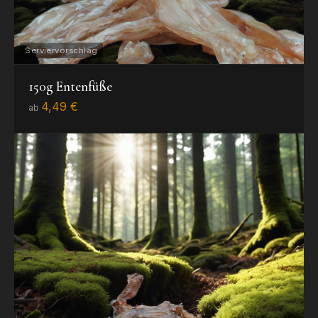
150g Entenfüße
4,49 €
ab