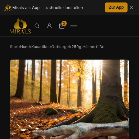
✕
Mirals als App — schneller bestellen
Zur App
0
Start
›
Hund
›
Kauartikel
›
Gefluegel
›
250g Hühnerfüße