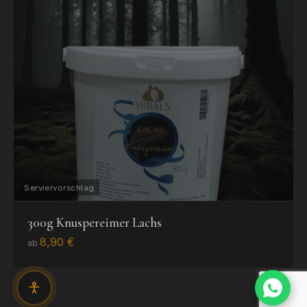
AUSVERKAUFT
300g Knuspereimer Lachs
BENACHRICHTIGEN
8,90 €
MÖGLICH
ab