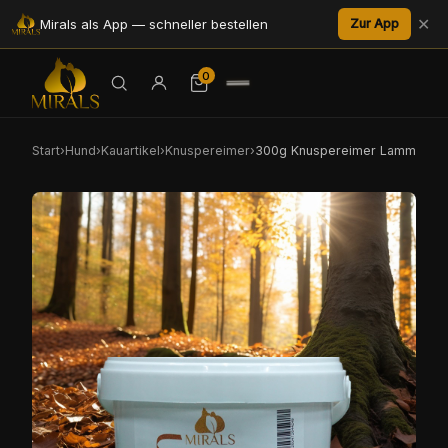
✕
Mirals als App — schneller bestellen
Zur App
0
Start
›
Hund
›
Kauartikel
›
Knuspereimer
›
300g Knuspereimer Lamm