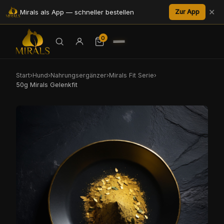
✕
Mirals als App — schneller bestellen
Zur App
0
Start
›
Hund
›
Nahrungsergänzer
›
Mirals Fit Serie
›
50g Mirals Gelenkfit