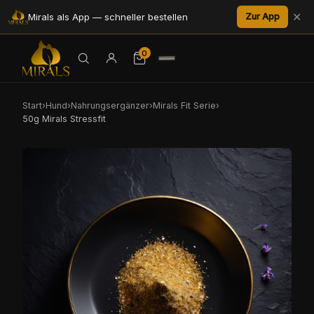
✕
Mirals als App — schneller bestellen
Zur App
0
Start
›
Hund
›
Nahrungsergänzer
›
Mirals Fit Serie
›
50g Mirals Stressfit