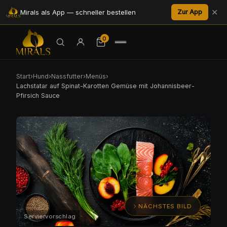
✕
Mirals als App — schneller bestellen
Zur App
0
Start
›
Hund
›
Nassfutter
›
Menüs
›
Lachstatar auf Spinat-Karotten Gemüse mit Johannisbeer-
Pfirsich Sauce
NÄCHSTES BILD