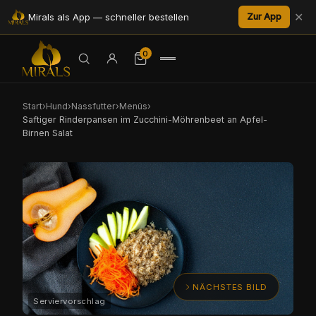
✕
Mirals als App — schneller bestellen
Zur App
0
Start
›
Hund
›
Nassfutter
›
Menüs
›
Saftiger Rinderpansen im Zucchini-Möhrenbeet an Apfel-
Birnen Salat
NÄCHSTES BILD