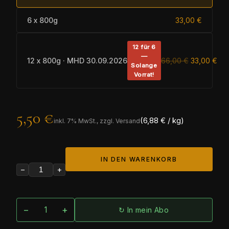
6 x 800g
33,00 €
12 für 6
—
12 x 800g · MHD 30.09.2026
66,00 €
33,00 €
Solange
Vorrat!
5,50 €
(6,88 € / kg)
inkl.
7
% MwSt., zzgl. Versand
IN DEN WARENKORB
−
+
−
+
↻ In mein Abo