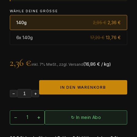
WÄHLE DEINE GRÖSSE
140g
2,95 €
2,36 €
6x 140g
17,20 €
13,76 €
2,36 €
(16,86 € / kg)
inkl.
7
% MwSt., zzgl. Versand
IN DEN WARENKORB
−
+
−
+
↻ In mein Abo