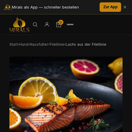
✕
Mirals als App — schneller bestellen
Zur App
0
Start
›
Hund
›
Nassfutter
›
Filetlinie
›
Lachs aus der Filetlinie