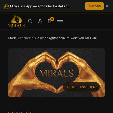
✕
Mirals als App — schneller bestellen
Zur App
0
Start
›
Gutscheine
›
Geschenkgutschein im Wert von 50 EUR
DOSE ANSEHEN