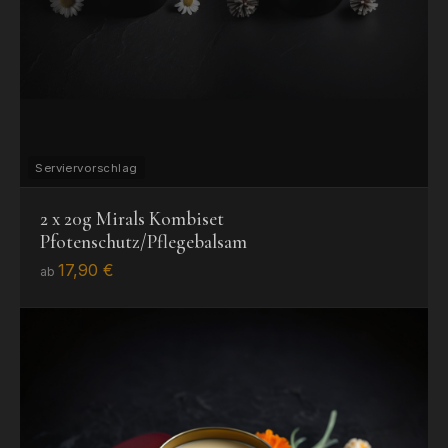
AUSVERKAUFT
2 x 20g Mirals Kombiset
BENACHRICHTIGEN
Pfotenschutz/Pflegebalsam
MÖGLICH
17,90 €
ab