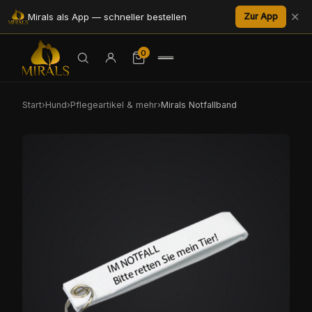
✕
Mirals als App — schneller bestellen
Zur App
0
Start
›
Hund
›
Pflegeartikel & mehr
›
Mirals Notfallband