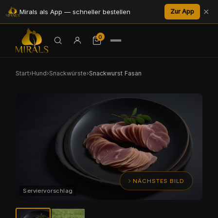
✕
Mirals als App — schneller bestellen
Zur App
0
Start
›
Hund
›
Snackwürste
›
Snackwurst Fasan
NÄCHSTES BILD